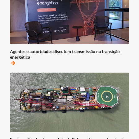
Agentes e autoridades discutem transmissão na transição
energética
arrow_forward