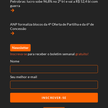
Petrobras: lucro sobe 96,8% no 2º tri e vai a R$ 52,4 bi com
guerra
arrow_forward
ANP formaliza blocos da 4ª Oferta de Partilha e da 6ª de
Concessão
arrow_forward
Newsletter
Inscreva-se
para receber o boletim semanal
gratuito!
Nome
Seu melhor e-mail
INSCREVER-SE