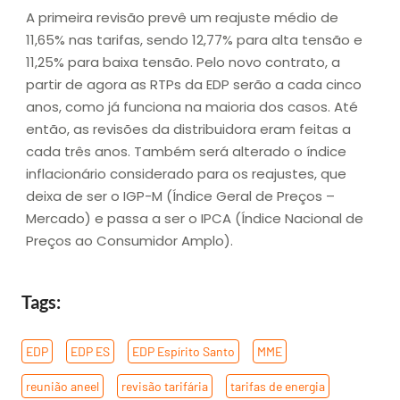
A primeira revisão prevê um reajuste médio de
11,65% nas tarifas, sendo 12,77% para alta tensão e
11,25% para baixa tensão. Pelo novo contrato, a
partir de agora as RTPs da EDP serão a cada cinco
anos, como já funciona na maioria dos casos. Até
então, as revisões da distribuidora eram feitas a
cada três anos. Também será alterado o índice
inflacionário considerado para os reajustes, que
deixa de ser o IGP-M (Índice Geral de Preços –
Mercado) e passa a ser o IPCA (Índice Nacional de
Preços ao Consumidor Amplo).
Tags:
EDP
,
EDP ES
,
EDP Espírito Santo
,
MME
,
reunião aneel
,
revisão tarifária
,
tarifas de energia