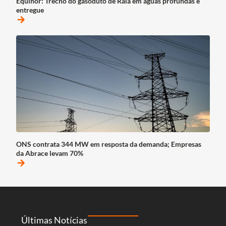
Equinor: Trecho do gasoduto de Raia em águas profundas é
entregue
arrow_forward
ONS contrata 344 MW em resposta da demanda; Empresas
da Abrace levam 70%
arrow_forward
Últimas Notícias