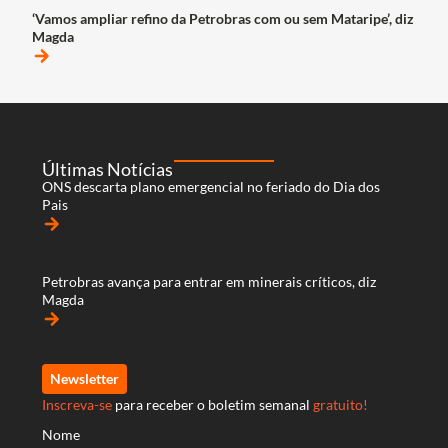
‘Vamos ampliar refino da Petrobras com ou sem Mataripe’, diz
Magda
arrow_forward
Últimas Notícias
ONS descarta plano emergencial no feriado do Dia dos
Pais
arrow_forward
Petrobras avança para entrar em minerais críticos, diz
Magda
arrow_forward
Newsletter
Inscreva-se
para receber o boletim semanal
gratuito!
Nome