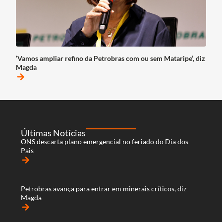
‘Vamos ampliar refino da Petrobras com ou sem Mataripe’, diz
Magda
arrow_forward
Últimas Notícias
ONS descarta plano emergencial no feriado do Dia dos
Pais
arrow_forward
Petrobras avança para entrar em minerais críticos, diz
Magda
arrow_forward