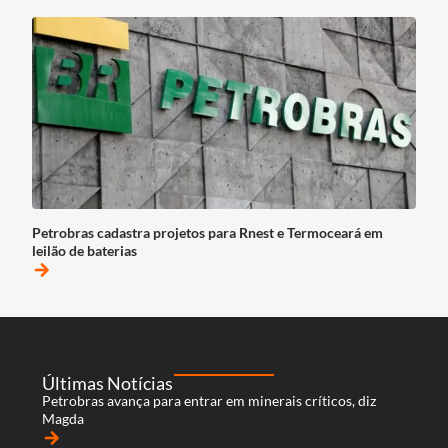
Petrobras cadastra projetos para Rnest e Termoceará em
leilão de baterias
arrow_forward
Últimas Notícias
Petrobras avança para entrar em minerais críticos, diz
Magda
arrow_forward