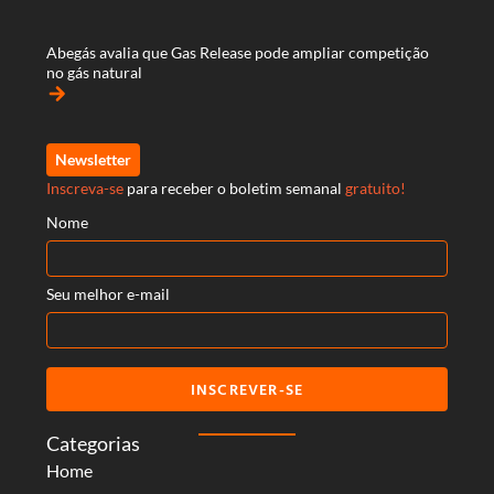
Abegás avalia que Gas Release pode ampliar competição
no gás natural
arrow_forward
Newsletter
Inscreva-se
para receber o boletim semanal
gratuito!
Nome
Seu melhor e-mail
INSCREVER-SE
Categorias
Home