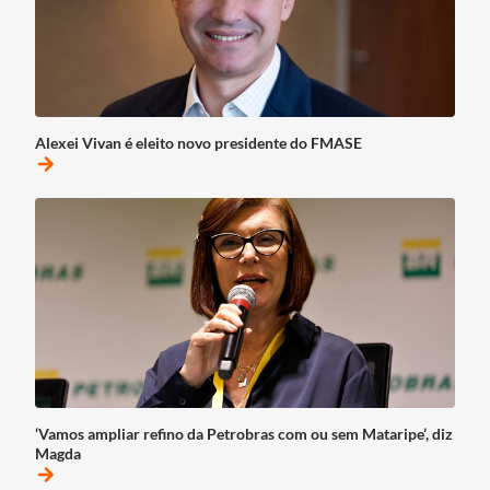
Alexei Vivan é eleito novo presidente do FMASE
arrow_forward
‘Vamos ampliar refino da Petrobras com ou sem Mataripe’, diz
Magda
arrow_forward