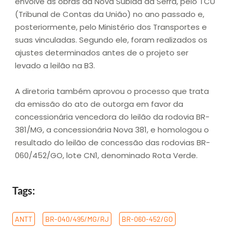
envolve as obras da Nova Subida da Serra, pelo TCU
(Tribunal de Contas da União) no ano passado e,
posteriormente, pelo Ministério dos Transportes e
suas vinculadas. Segundo ele, foram realizados os
ajustes determinados antes de o projeto ser
levado a leilão na B3.
A diretoria também aprovou o processo que trata
da emissão do ato de outorga em favor da
concessionária vencedora do leilão da rodovia BR-
381/MG, a concessionária Nova 381, e homologou o
resultado do leilão de concessão das rodovias BR-
060/452/GO, lote CN1, denominado Rota Verde.
Tags:
ANTT
,
BR-040/495/MG/RJ
,
BR-060-452/GO
,