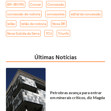
BR-381/MG
,
Concer
,
Concessão
,
concessão de rodovia
,
concessões
,
edital de concessão
,
leilão
,
leilão de rodovia
,
Nova 381
,
Nova Subida da Serra
,
TCU
,
Triunfo
Últimas Notícias
Petrobras avança para entrar
em minerais críticos, diz Magda