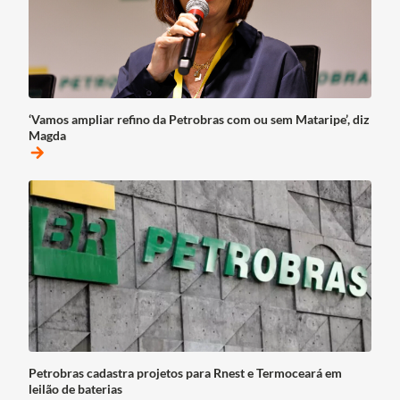
‘Vamos ampliar refino da Petrobras com ou sem Mataripe’, diz
Magda
arrow_forward
Petrobras cadastra projetos para Rnest e Termoceará em
leilão de baterias