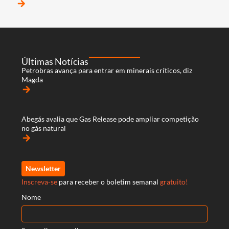
arrow_forward
Últimas Notícias
Petrobras avança para entrar em minerais críticos, diz
Magda
arrow_forward
Abegás avalia que Gas Release pode ampliar competição
no gás natural
arrow_forward
Newsletter
Inscreva-se
para receber o boletim semanal
gratuito!
Nome