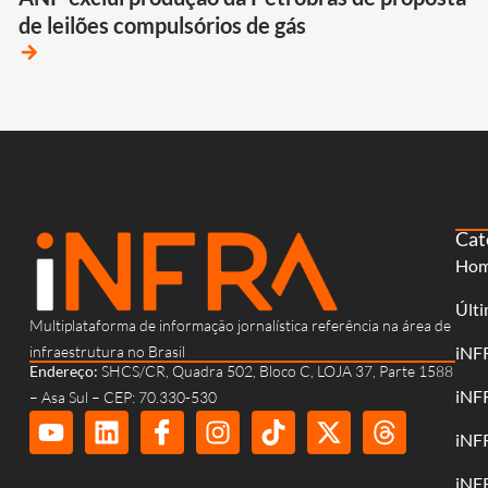
de leilões compulsórios de gás
arrow_forward
Cat
Ho
Últi
Multiplataforma de informação jornalística referência na área de
infraestrutura no Brasil
iNF
Endereço:
SHCS/CR, Quadra 502, Bloco C, LOJA 37, Parte 1588
iNF
– Asa Sul – CEP: 70.330-530
iNF
iNF