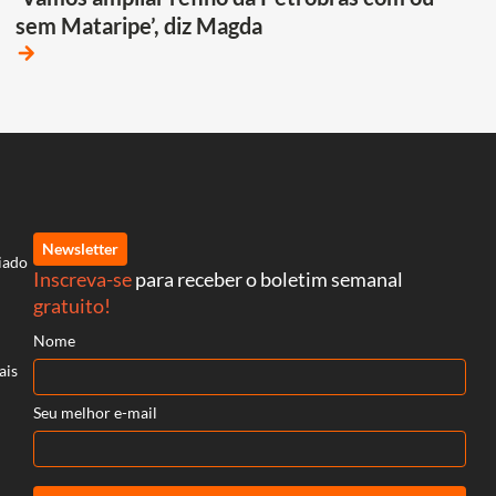
sem Mataripe’, diz Magda
arrow_forward
Newsletter
iado
Inscreva-se
para receber o boletim semanal
gratuito!
Nome
ais
Seu melhor e-mail