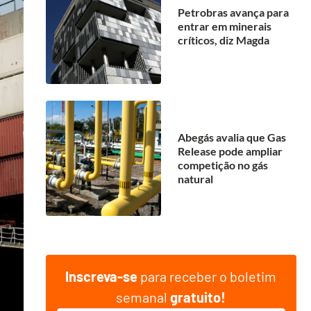
Petrobras avança para
entrar em minerais
críticos, diz Magda
Abegás avalia que Gas
Release pode ampliar
competição no gás
natural
Inscreva-se
para receber o boletim
semanal
gratuito!