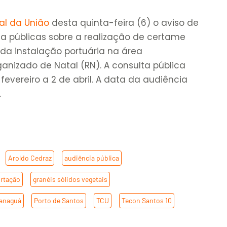
ial da União
desta quinta-feira (6) o aviso de
ia públicas sobre a realização de certame
 da instalação portuária na área
anizado de Natal (RN). A consulta pública
fevereiro a 2 de abril. A data da audiência
.
,
Aroldo Cedraz
,
audiência pública
,
ortação
,
granéis sólidos vegetais
,
ranaguá
,
Porto de Santos
,
TCU
,
Tecon Santos 10
,