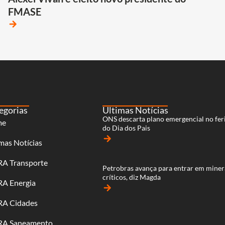
FMASE
arrow_forward
egorias
Últimas Notícias
ONS descarta plano emergencial no fer
me
do Dia dos Pais
arrow_forward
mas Notícias
RA Transporte
Petrobras avança para entrar em miner
críticos, diz Magda
RA Energia
arrow_forward
RA Cidades
RA Saneamento