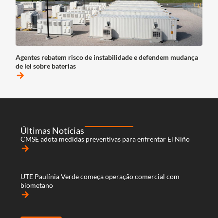
Agentes rebatem risco de instabilidade e defendem mudança
de lei sobre baterias
arrow_forward
Últimas Notícias
CMSE adota medidas preventivas para enfrentar El Niño
arrow_forward
UTE Paulínia Verde começa operação comercial com
biometano
arrow_forward