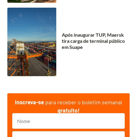
Após inaugurar TUP, Maersk
tira carga de terminal público
em Suape
Inscreva-se
para receber o boletim semanal
gratuito!