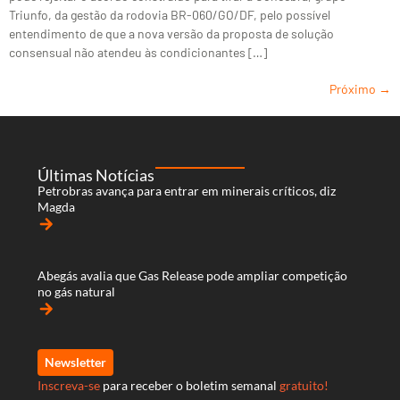
Triunfo, da gestão da rodovia BR-060/GO/DF, pelo possível
entendimento de que a nova versão da proposta de solução
consensual não atendeu às condicionantes […]
Próximo
→
Últimas Notícias
Petrobras avança para entrar em minerais críticos, diz
Magda
arrow_forward
Abegás avalia que Gas Release pode ampliar competição
no gás natural
arrow_forward
Newsletter
Inscreva-se
para receber o boletim semanal
gratuito!