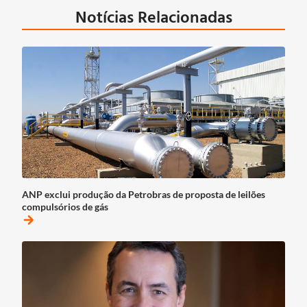
Notícias Relacionadas
ANP exclui produção da Petrobras de proposta de leilões
compulsórios de gás
arrow_forward