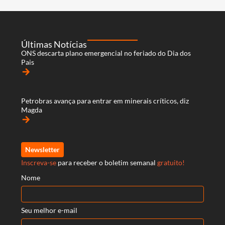
Últimas Notícias
ONS descarta plano emergencial no feriado do Dia dos
Pais
arrow_forward
Petrobras avança para entrar em minerais críticos, diz
Magda
arrow_forward
Newsletter
Inscreva-se
para receber o boletim semanal
gratuito!
Nome
Seu melhor e-mail