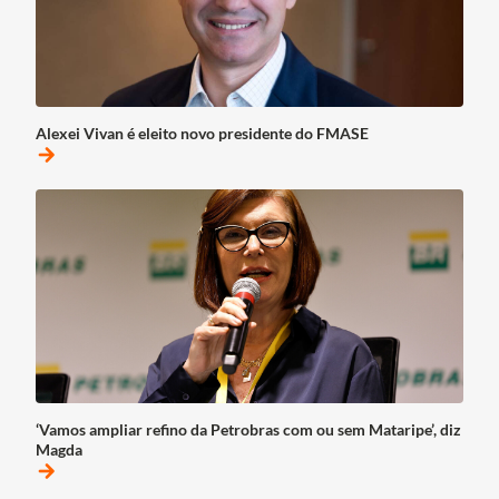
Alexei Vivan é eleito novo presidente do FMASE
arrow_forward
‘Vamos ampliar refino da Petrobras com ou sem Mataripe’, diz
Magda
arrow_forward