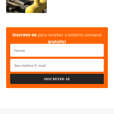
Inscreva-se
para receber o boletim semanal
gratuito!
INSCREVER-SE