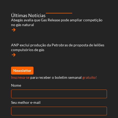
Últimas Notícias
Abegás avalia que Gas Release pode ampliar competição
no gás natural
arrow_forward
ANP exclui produção da Petrobras de proposta de leilões
compulsórios de gás
arrow_forward
Newsletter
Inscreva-se
para receber o boletim semanal
gratuito!
Nome
Seu melhor e-mail