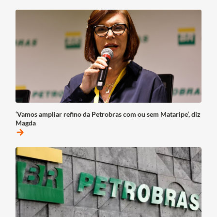
‘Vamos ampliar refino da Petrobras com ou sem Mataripe’, diz
Magda
arrow_forward