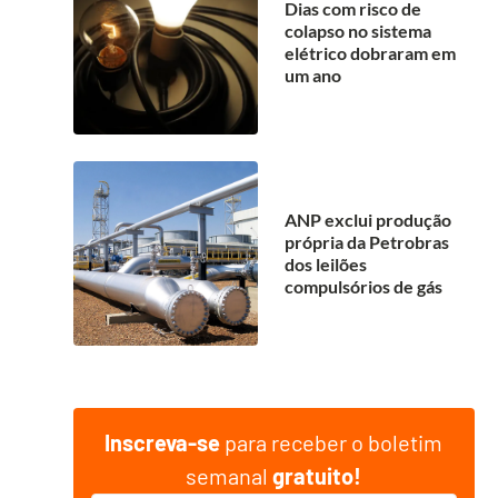
Dias com risco de
colapso no sistema
elétrico dobraram em
um ano
ANP exclui produção
própria da Petrobras
dos leilões
compulsórios de gás
Inscreva-se
para receber o boletim
semanal
gratuito!