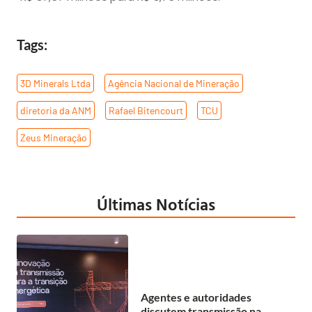
Tags:
3D Minerals Ltda
,
Agência Nacional de Mineração
,
diretoria da ANM
,
Rafael Bitencourt
,
TCU
,
Zeus Mineração
Últimas Notícias
Agentes e autoridades
discutem transmissão na