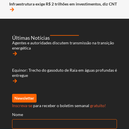
Infraestrutura exige R$ 2 trilhões em investimentos, diz CNT
arrow_forward
Últimas Notícias
Agentes e autoridades discutem transmissão na transição
energética
arrow_forward
Equinor: Trecho do gasoduto de Raia em águas profundas é
entregue
arrow_forward
Newsletter
Inscreva-se
para receber o boletim semanal
gratuito!
Nome