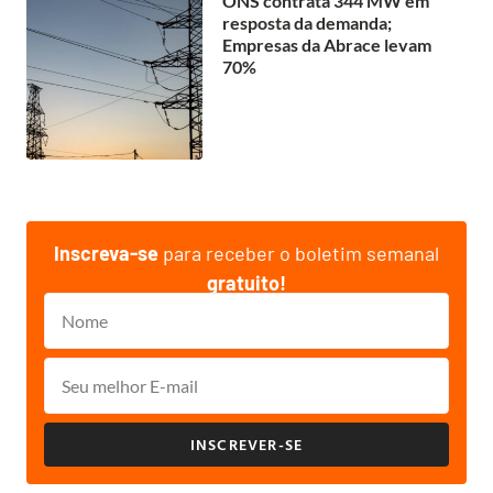
ONS contrata 344 MW em
resposta da demanda;
Empresas da Abrace levam
70%
Inscreva-se
para receber o boletim semanal
gratuito!
INSCREVER-SE