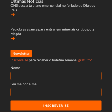
Últimas Notícias
ONS descarta plano emergencial no feriado do Dia dos
Pais
arrow_forward
Petrobras avança para entrar em minerais críticos, diz
Magda
arrow_forward
Newsletter
Inscreva-se
para receber o boletim semanal
gratuito!
Nome
Seu melhor e-mail
INSCREVER-SE