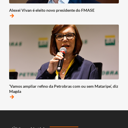
Alexei Vivan é eleito novo presidente do FMASE
arrow_forward
‘Vamos ampliar refino da Petrobras com ou sem Mataripe’, diz
Magda
arrow_forward