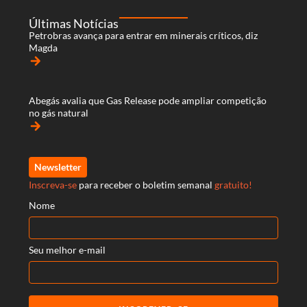
Últimas Notícias
Petrobras avança para entrar em minerais críticos, diz
Magda
arrow_forward
Abegás avalia que Gas Release pode ampliar competição
no gás natural
arrow_forward
Newsletter
Inscreva-se
para receber o boletim semanal
gratuito!
Nome
Seu melhor e-mail