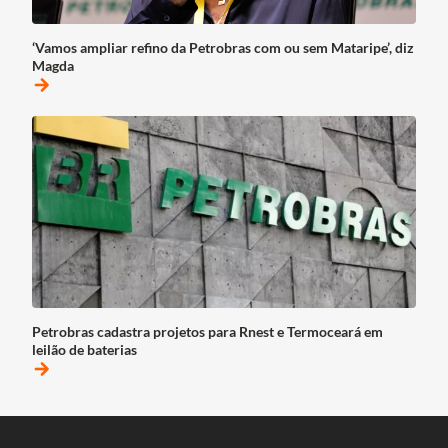
‘Vamos ampliar refino da Petrobras com ou sem Mataripe’, diz
Magda
arrow_forward
Petrobras cadastra projetos para Rnest e Termoceará em
leilão de baterias
arrow_forward