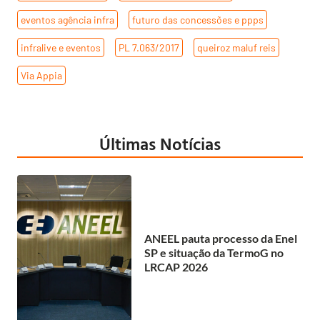
eventos agência infra
,
futuro das concessões e ppps
,
infralive e eventos
,
PL 7.063/2017
,
queiroz maluf reis
,
Via Appia
Últimas Notícias
ANEEL pauta processo da Enel
SP e situação da TermoG no
LRCAP 2026