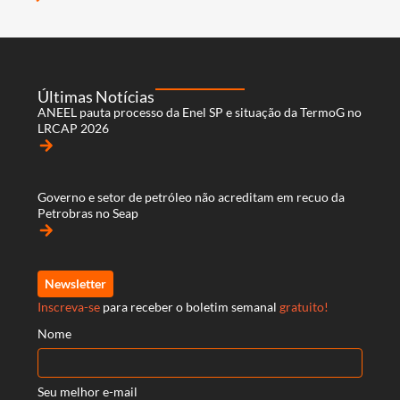
Últimas Notícias
ANEEL pauta processo da Enel SP e situação da TermoG no
LRCAP 2026
arrow_forward
Governo e setor de petróleo não acreditam em recuo da
Petrobras no Seap
arrow_forward
Newsletter
Inscreva-se
para receber o boletim semanal
gratuito!
Nome
Seu melhor e-mail