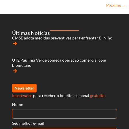
Próximo
→
Últimas Notícias
CMSE adota medidas preventivas para enfrentar El Niño
arrow_forward
UTE Paulínia Verde começa operação comercial com
biometano
arrow_forward
Newsletter
Inscreva-se
para receber o boletim semanal
gratuito!
Nome
Seu melhor e-mail