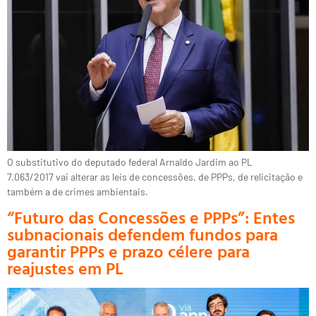
O substitutivo do deputado federal Arnaldo Jardim ao PL
7.063/2017 vai alterar as leis de concessões, de PPPs, de relicitação e
também a de crimes ambientais.
“Futuro das Concessões e PPPs”: Entes
subnacionais defendem fundos para
garantir PPPs e prazo célere para
reajustes em PL