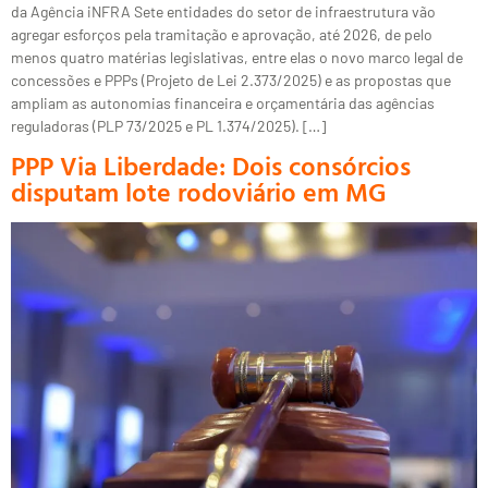
da Agência iNFRA Sete entidades do setor de infraestrutura vão
agregar esforços pela tramitação e aprovação, até 2026, de pelo
menos quatro matérias legislativas, entre elas o novo marco legal de
concessões e PPPs (Projeto de Lei 2.373/2025) e as propostas que
ampliam as autonomias financeira e orçamentária das agências
reguladoras (PLP 73/2025 e PL 1.374/2025). […]
PPP Via Liberdade: Dois consórcios
disputam lote rodoviário em MG