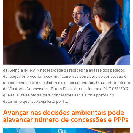
da Agência iNFRA A necessidade de rapidez na análise dos pedidos
de reequilíbrio econômico-financeiro nos contratos de concessão é
um consenso entre reguladores e concessionárias. O superintendente
da Via Appia Concessões, Bruno Palialol, sugeriu que o PL 7.063/2017,
que atualiza as regras para concessões e PPPs, fixe prazos ou
determine que isso seja feito por […]
Avançar nas decisões ambientais pode
alavancar número de concessões e PPPs