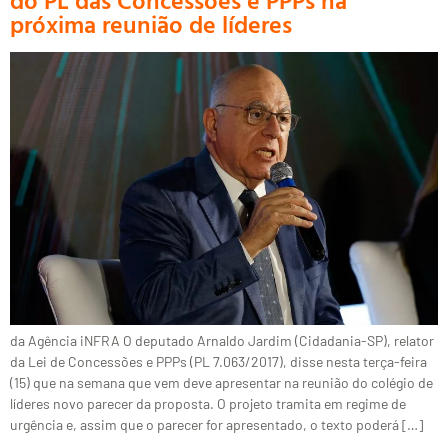
do PL das Concessões e PPPs na
próxima reunião de líderes
da Agência iNFRA O deputado Arnaldo Jardim (Cidadania-SP), relator
da Lei de Concessões e PPPs (PL 7.063/2017), disse nesta terça-feira
(15) que na semana que vem deve apresentar na reunião do colégio de
líderes novo parecer da proposta. O projeto tramita em regime de
urgência e, assim que o parecer for apresentado, o texto poderá […]