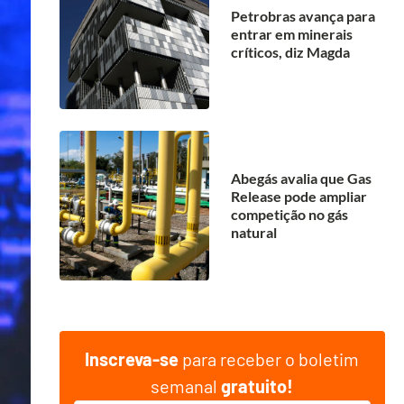
Petrobras avança para
entrar em minerais
críticos, diz Magda
Abegás avalia que Gas
Release pode ampliar
competição no gás
natural
Inscreva-se
para receber o boletim
semanal
gratuito!