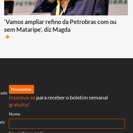
‘Vamos ampliar refino da Petrobras com ou
sem Mataripe’, diz Magda
arrow_forward
Newsletter
iado
Inscreva-se
para receber o boletim semanal
gratuito!
Nome
ais