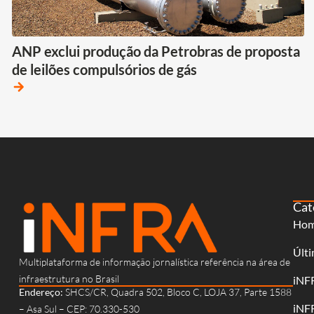
ANP exclui produção da Petrobras de proposta
de leilões compulsórios de gás
arrow_forward
Cat
Ho
Últi
Multiplataforma de informação jornalística referência na área de
infraestrutura no Brasil
iNF
Endereço:
SHCS/CR, Quadra 502, Bloco C, LOJA 37, Parte 1588
iNF
– Asa Sul – CEP: 70.330-530