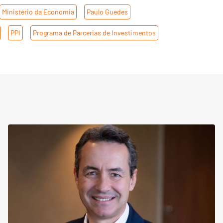
Ministério da Economia
,
Paulo Guedes
,
,
PPI
,
Programa de Parcerias de Investimentos