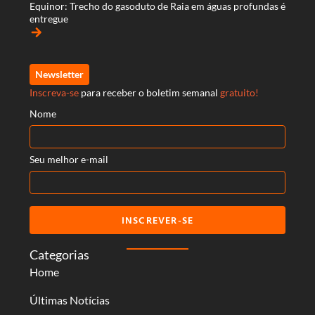
Equinor: Trecho do gasoduto de Raia em águas profundas é
entregue
arrow_forward
Newsletter
Inscreva-se
para receber o boletim semanal
gratuito!
Nome
Seu melhor e-mail
INSCREVER-SE
Categorias
Home
Últimas Notícias