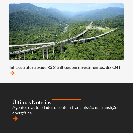
Infraestrutura exige R$ 2 trilhões em investimentos, diz CNT
arrow_forward
Últimas Notícias
Agentes e autoridades discutem transmissão na transição
energética
arrow_forward