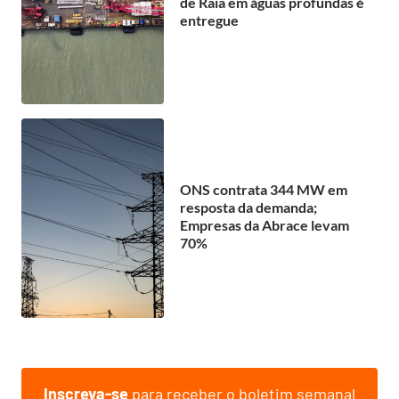
de Raia em águas profundas é
entregue
ONS contrata 344 MW em
resposta da demanda;
Empresas da Abrace levam
70%
Inscreva-se
para receber o boletim semanal