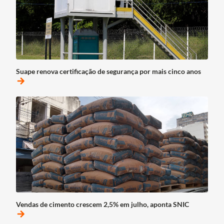
Suape renova certificação de segurança por mais cinco anos
arrow_forward
Vendas de cimento crescem 2,5% em julho, aponta SNIC
arrow_forward