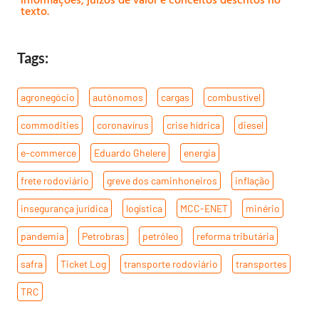
texto.
Tags:
agronegócio
,
autônomos
,
cargas
,
combustível
,
commodities
,
coronavírus
,
crise hídrica
,
diesel
,
e-commerce
,
Eduardo Ghelere
,
energia
,
frete rodoviário
,
greve dos caminhoneiros
,
inflação
,
insegurança jurídica
,
logística
,
MCC-ENET
,
minério
,
pandemia
,
Petrobras
,
petróleo
,
reforma tributária
,
safra
,
Ticket Log
,
transporte rodoviário
,
transportes
,
TRC