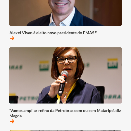
Alexei Vivan é eleito novo presidente do FMASE
arrow_forward
‘Vamos ampliar refino da Petrobras com ou sem Mataripe’, diz
Magda
arrow_forward