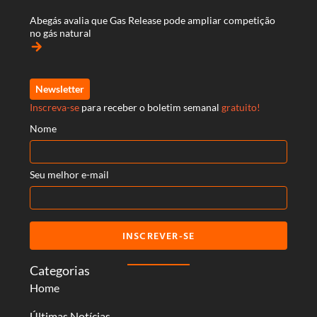
Abegás avalia que Gas Release pode ampliar competição
no gás natural
arrow_forward
Newsletter
Inscreva-se
para receber o boletim semanal
gratuito!
Nome
Seu melhor e-mail
INSCREVER-SE
Categorias
Home
Últimas Notícias