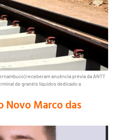
e Pernambuco) receberam anuência prévia da ANTT
rminal de granéis líquidos dedicado a
do Novo Marco das