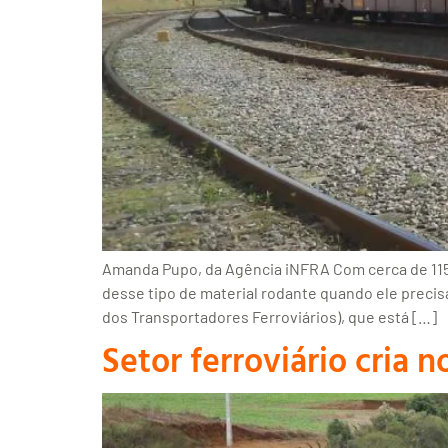
Amanda Pupo, da Agência iNFRA Com cerca de 115 
desse tipo de material rodante quando ele precis
dos Transportadores Ferroviários), que está […]
Setor ferroviário cria