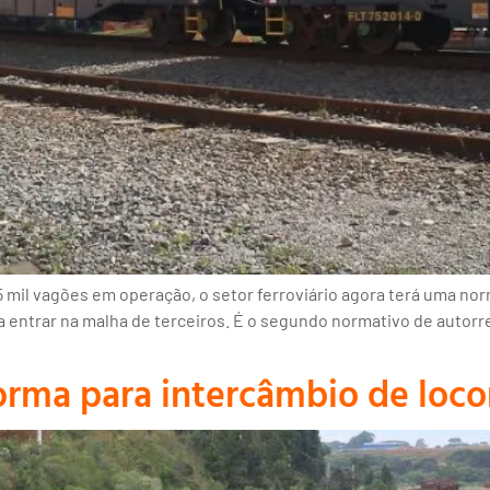
mil vagões em operação, o setor ferroviário agora terá uma no
a entrar na malha de terceiros. É o segundo normativo de autor
 norma para intercâmbio de loc