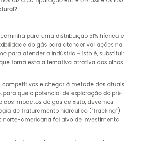
 nos diz a comparação entre o Brasil e os EUA
tural?
á caminha para uma distribuição 51% hídrica e
flexibilidade do gás para atender variações na
ara atender a indústria – isto é, substituir
que torna esta alternativa atrativa aos olhos
s competitivos e chegar à metade dos atuais
o, para que o potencial de exploração do pré-
o aos impactos do gás de xisto, devemos
gia de fraturamento hidráulico (“fracking”)
ás norte-americana foi alvo de investimento