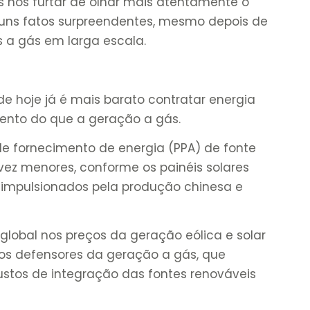
 nos furtar de olhar mais atentamente o
guns fatos surpreendentes, mesmo depois de
s a gás em larga escala.
e hoje já é mais barato contratar energia
nto do que a geração a gás.
de fornecimento de energia (PPA) de fonte
ez menores, conforme os painéis solares
 impulsionados pela produção chinesa e
global nos preços da geração eólica e solar
os defensores da geração a gás, que
stos de integração das fontes renováveis