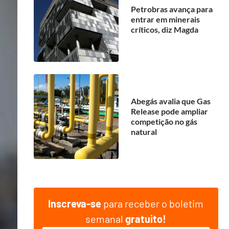
Petrobras avança para
entrar em minerais
críticos, diz Magda
Abegás avalia que Gas
Release pode ampliar
competição no gás
natural
Inscreva-se
para receber o boletim
semanal
gratuito!