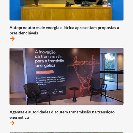
Autoprodutores de energia elétrica apresentam propostas a
presidenciáveis
arrow_forward
Agentes e autoridades discutem transmissão na transição
energética
arrow_forward