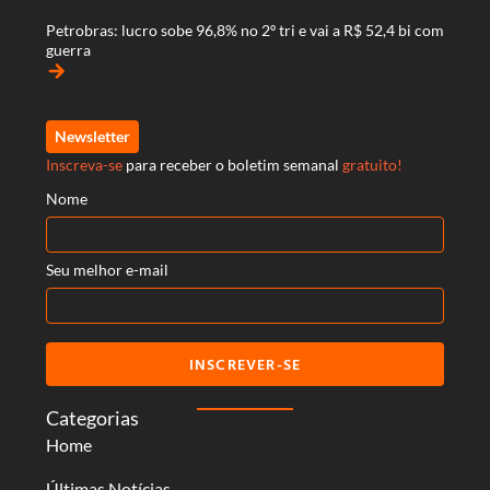
Petrobras: lucro sobe 96,8% no 2º tri e vai a R$ 52,4 bi com
guerra
arrow_forward
Newsletter
Inscreva-se
para receber o boletim semanal
gratuito!
Nome
Seu melhor e-mail
INSCREVER-SE
Categorias
Home
Últimas Notícias