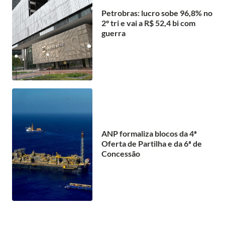
Petrobras: lucro sobe 96,8% no
2º tri e vai a R$ 52,4 bi com
guerra
ANP formaliza blocos da 4ª
Oferta de Partilha e da 6ª de
Concessão