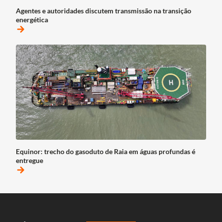
Agentes e autoridades discutem transmissão na transição
energética
arrow_forward
Equinor: trecho do gasoduto de Raia em águas profundas é
entregue
arrow_forward