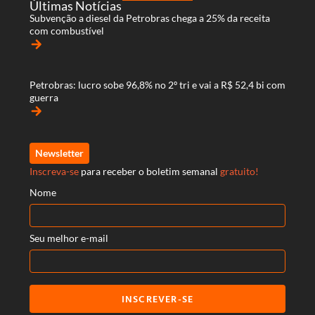
Últimas Notícias
Subvenção a diesel da Petrobras chega a 25% da receita
com combustível
arrow_forward
Petrobras: lucro sobe 96,8% no 2º tri e vai a R$ 52,4 bi com
guerra
arrow_forward
Newsletter
Inscreva-se
para receber o boletim semanal
gratuito!
Nome
Seu melhor e-mail
INSCREVER-SE