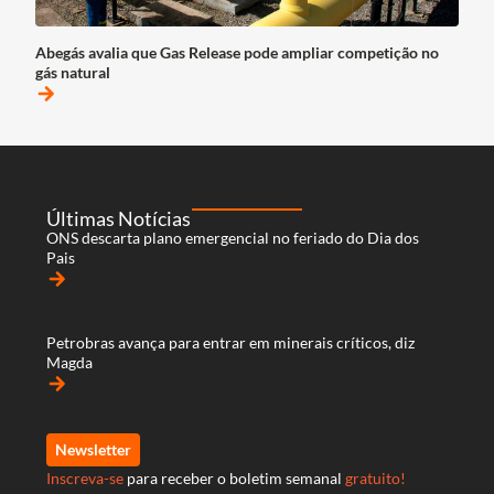
Abegás avalia que Gas Release pode ampliar competição no
gás natural
arrow_forward
Últimas Notícias
ONS descarta plano emergencial no feriado do Dia dos
Pais
arrow_forward
Petrobras avança para entrar em minerais críticos, diz
Magda
arrow_forward
Newsletter
Inscreva-se
para receber o boletim semanal
gratuito!