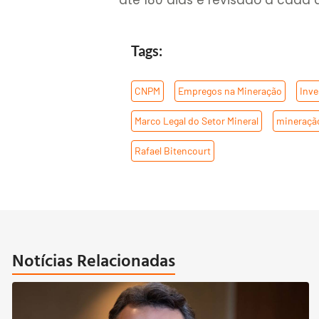
até 180 dias e revisado a cada 
Tags:
CNPM
,
Empregos na Mineração
,
Inve
Marco Legal do Setor Mineral
,
mineraçã
Rafael Bitencourt
Notícias Relacionadas