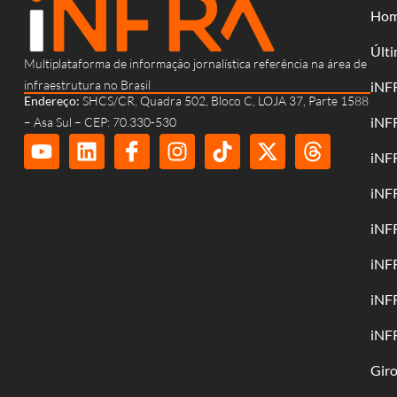
Ho
Últi
Multiplataforma de informação jornalística referência na área de
infraestrutura no Brasil
iNF
Endereço:
SHCS/CR, Quadra 502, Bloco C, LOJA 37, Parte 1588
iNF
– Asa Sul – CEP: 70.330-530
iNF
iNF
iNF
iNF
iNF
iNF
Gir