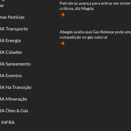
Petrobras avança para entrar em miner
me
críticos, diz Magda
arrow_forward
mas Notícias
RA Transporte
Abegás avalia que Gas Release pode am
competição no gás natural
RA Energia
arrow_forward
RA Cidades
RA Saneamento
RA Eventos
RA Na Transição
RA Mineração
RA Óleo & Gás
o iNFRA