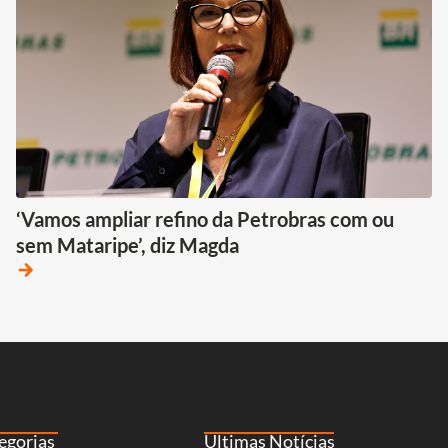
‘Vamos ampliar refino da Petrobras com ou
sem Mataripe’, diz Magda
arrow_forward
egorias
Últimas Notícias