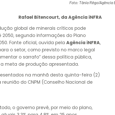
Foto: Tânia Rêgo/Agência B
Rafael Bitencourt, da Agência iNFRA
odução global de minerais críticos pode
é 2050, segundo informações do Plano
50. Fonte oficial, ouvida pela
Agência iNFRA
,
ara o setor, como previsto no marco legal
entar o sarrafo” dessa política pública,
e a meta de produção apresentada.
resentados na manhã desta quinta-feira (2)
a reunião do CNPM (Conselho Nacional de
odo, o governo prevê, por meio do plano,
s atuais 3,3% para 4,8% em 25 anos.