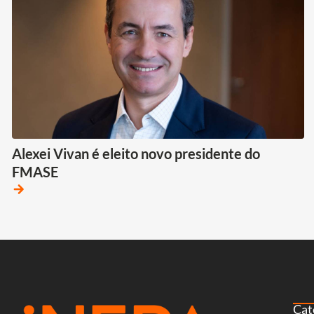
Alexei Vivan é eleito novo presidente do
FMASE
arrow_forward
Cat