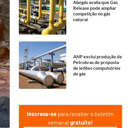
Abegás avalia que Gas
Release pode ampliar
competição no gás
natural
ANP exclui produção da
Petrobras de proposta
de leilões compulsórios
de gás
Inscreva-se
para receber o boletim
semanal
gratuito!