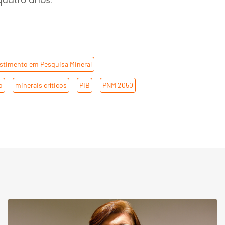
quatro anos.
stimento em Pesquisa Mineral
,
o
,
minerais críticos
,
PIB
,
PNM 2050
,