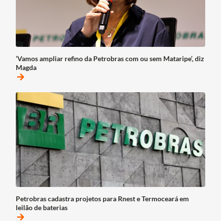
‘Vamos ampliar refino da Petrobras com ou sem Mataripe’, diz
Magda
arrow_forward
Petrobras cadastra projetos para Rnest e Termoceará em
leilão de baterias
arrow_forward