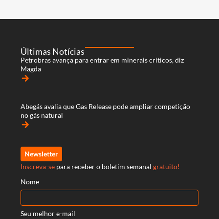
Últimas Notícias
Petrobras avança para entrar em minerais críticos, diz
Magda
arrow_forward
Abegás avalia que Gas Release pode ampliar competição
no gás natural
arrow_forward
Newsletter
Inscreva-se
para receber o boletim semanal
gratuito!
Nome
Seu melhor e-mail