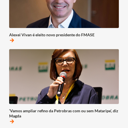
Alexei Vivan é eleito novo presidente do FMASE
arrow_forward
‘Vamos ampliar refino da Petrobras com ou sem Mataripe’, diz
Magda
arrow_forward