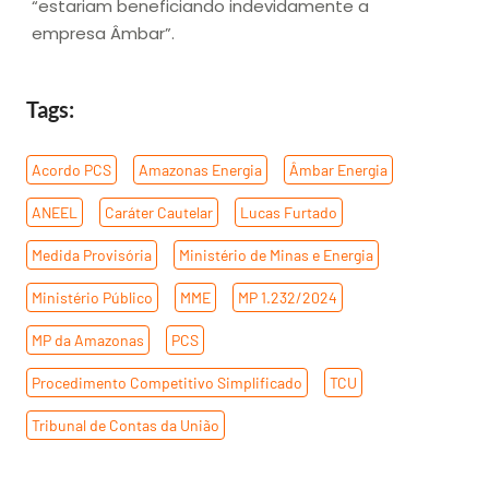
“estariam beneficiando indevidamente a
empresa Âmbar”.
Tags:
Acordo PCS
,
Amazonas Energia
,
Âmbar Energia
,
ANEEL
,
Caráter Cautelar
,
Lucas Furtado
,
Medida Provisória
,
Ministério de Minas e Energia
,
Ministério Público
,
MME
,
MP 1.232/2024
,
MP da Amazonas
,
PCS
,
Procedimento Competitivo Simplificado
,
TCU
,
Tribunal de Contas da União