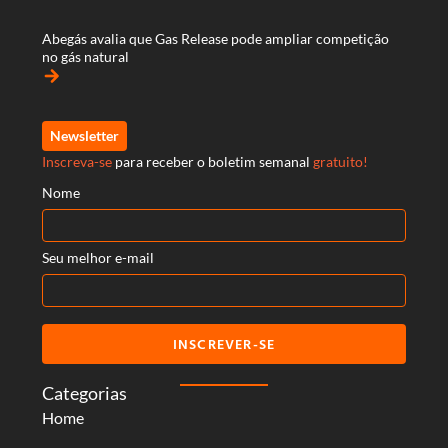
Abegás avalia que Gas Release pode ampliar competição
no gás natural
arrow_forward
Newsletter
Inscreva-se
para receber o boletim semanal
gratuito!
Nome
Seu melhor e-mail
INSCREVER-SE
Categorias
Home