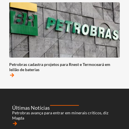
Petrobras cadastra projetos para Rnest e Termoceará em
leilão de baterias
arrow_forward
Últimas Notícias
Petrobras avança para entrar em minerais críticos, diz
Magda
arrow_forward