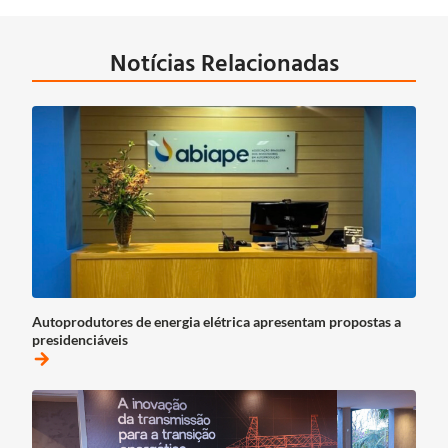
Notícias Relacionadas
Autoprodutores de energia elétrica apresentam propostas a
presidenciáveis
arrow_forward