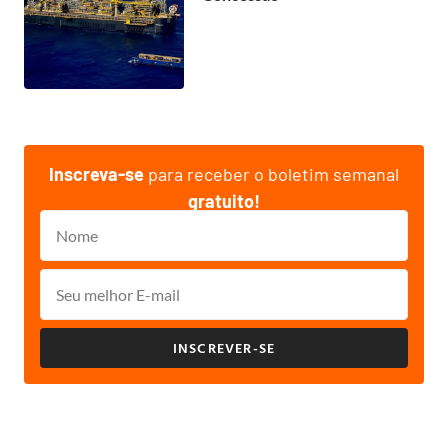
Inscreva-se
para receber o boletim semanal
gratuito!
INSCREVER-SE