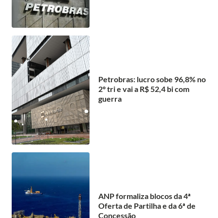
Petrobras: lucro sobe 96,8% no
2º tri e vai a R$ 52,4 bi com
guerra
ANP formaliza blocos da 4ª
Oferta de Partilha e da 6ª de
Concessão