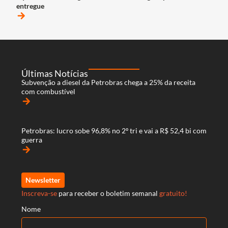
entregue
arrow_forward
Últimas Notícias
Subvenção a diesel da Petrobras chega a 25% da receita
com combustível
arrow_forward
Petrobras: lucro sobe 96,8% no 2º tri e vai a R$ 52,4 bi com
guerra
arrow_forward
Newsletter
Inscreva-se
para receber o boletim semanal
gratuito!
Nome