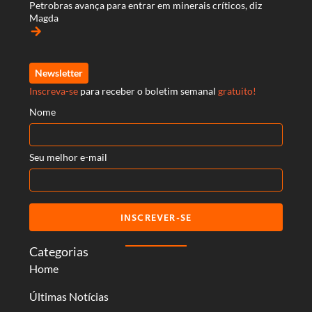
Petrobras avança para entrar em minerais críticos, diz
Magda
arrow_forward
Newsletter
Inscreva-se
para receber o boletim semanal
gratuito!
Nome
Seu melhor e-mail
INSCREVER-SE
Categorias
Home
Últimas Notícias