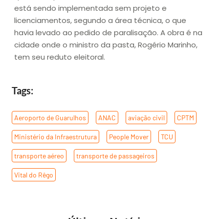
está sendo implementada sem projeto e
licenciamentos, segundo a área técnica, o que
havia levado ao pedido de paralisação. A obra é na
cidade onde o ministro da pasta, Rogério Marinho,
tem seu reduto eleitoral.
Tags:
Aeroporto de Guarulhos
,
ANAC
,
aviação civil
,
CPTM
,
Ministério da Infraestrutura
,
People Mover
,
TCU
,
transporte aéreo
,
transporte de passageiros
,
Vital do Rêgo