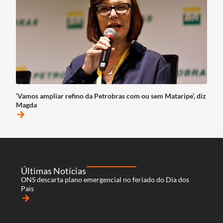
‘Vamos ampliar refino da Petrobras com ou sem Mataripe’, diz
Magda
arrow_forward
Últimas Notícias
ONS descarta plano emergencial no feriado do Dia dos
Pais
arrow_forward