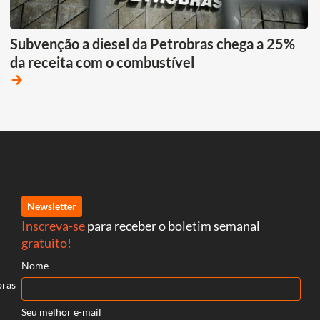
Subvenção a diesel da Petrobras chega a 25%
da receita com o combustível
arrow_forward
Newsletter
Inscreva-se
para receber o boletim semanal
gratuito!
Nome
bras
Seu melhor e-mail