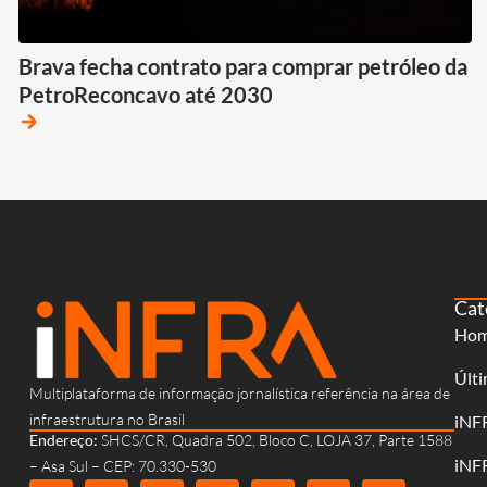
Brava fecha contrato para comprar petróleo da
PetroReconcavo até 2030
arrow_forward
Cat
Ho
Últi
Multiplataforma de informação jornalística referência na área de
infraestrutura no Brasil
iNF
Endereço:
SHCS/CR, Quadra 502, Bloco C, LOJA 37, Parte 1588
iNF
– Asa Sul – CEP: 70.330-530