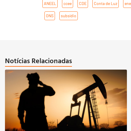
ANEEL
,
ccee
,
CDE
,
Conta de Luz
,
ene
,
ONS
,
subsídio
Notícias Relacionadas