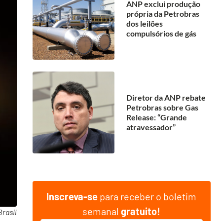
ANP exclui produção
própria da Petrobras
dos leilões
compulsórios de gás
Diretor da ANP rebate
Petrobras sobre Gas
Release: “Grande
atravessador”
Inscreva-se
para receber o boletim
semanal
gratuito!
Brasil