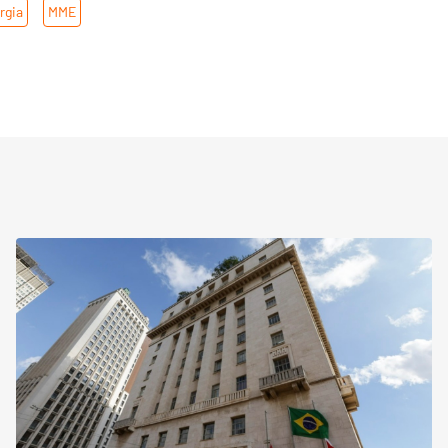
rgia
,
MME