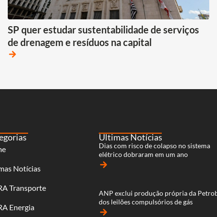
SP quer estudar sustentabilidade de serviços
de drenagem e resíduos na capital
arrow_forward
egorias
Últimas Notícias
Dias com risco de colapso no sistema
me
elétrico dobraram em um ano
arrow_forward
mas Notícias
RA Transporte
ANP exclui produção própria da Petro
dos leilões compulsórios de gás
RA Energia
arrow_forward