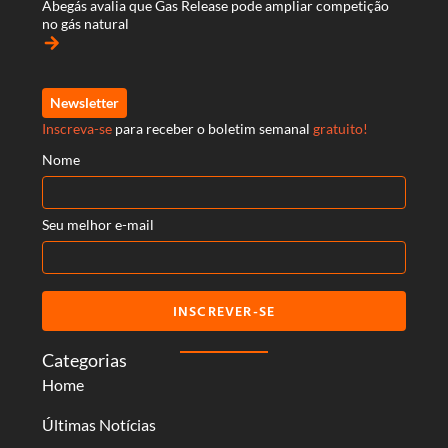
Abegás avalia que Gas Release pode ampliar competição
no gás natural
arrow_forward
Newsletter
Inscreva-se
para receber o boletim semanal
gratuito!
Nome
Seu melhor e-mail
INSCREVER-SE
Categorias
Home
Últimas Notícias