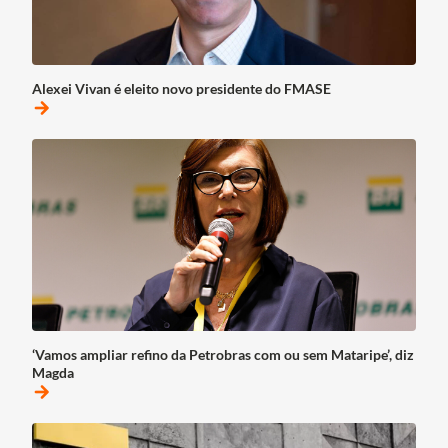
Alexei Vivan é eleito novo presidente do FMASE
arrow_forward
‘Vamos ampliar refino da Petrobras com ou sem Mataripe’, diz
Magda
arrow_forward