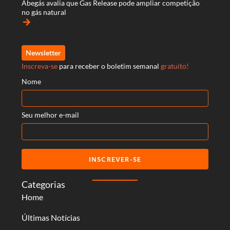
Abegás avalia que Gas Release pode ampliar competição
no gás natural
arrow_forward
Newsletter
Inscreva-se
para receber o boletim semanal
gratuito!
Nome
Seu melhor e-mail
INSCREVER-SE
Categorias
Home
Últimas Notícias