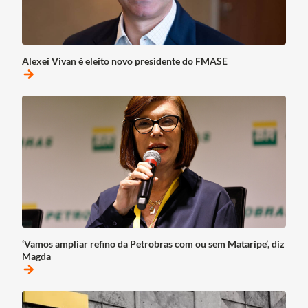
Alexei Vivan é eleito novo presidente do FMASE
arrow_forward
‘Vamos ampliar refino da Petrobras com ou sem Mataripe’, diz
Magda
arrow_forward