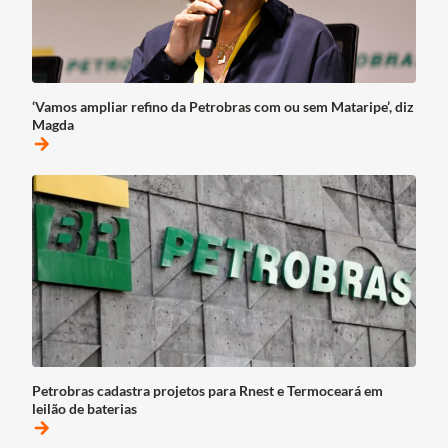
‘Vamos ampliar refino da Petrobras com ou sem Mataripe’, diz
Magda
arrow_forward
Petrobras cadastra projetos para Rnest e Termoceará em
leilão de baterias
arrow_forward