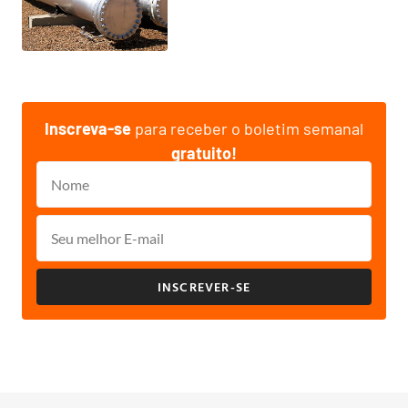
Inscreva-se
para receber o boletim semanal
gratuito!
INSCREVER-SE