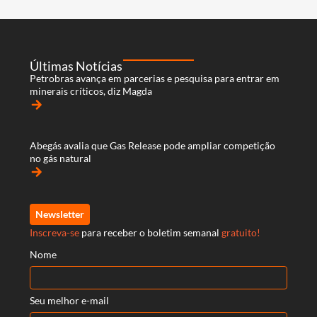
Últimas Notícias
Petrobras avança em parcerias e pesquisa para entrar em
minerais críticos, diz Magda
arrow_forward
Abegás avalia que Gas Release pode ampliar competição
no gás natural
arrow_forward
Newsletter
Inscreva-se
para receber o boletim semanal
gratuito!
Nome
Seu melhor e-mail