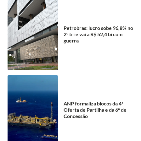
Petrobras: lucro sobe 96,8% no
2º tri e vai a R$ 52,4 bi com
guerra
ANP formaliza blocos da 4ª
Oferta de Partilha e da 6ª de
Concessão