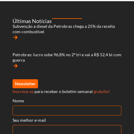
Últimas Notícias
Subvenção a diesel da Petrobras chega a 25% da receita
com combustível
arrow_forward
Petrobras: lucro sobe 96,8% no 2º tri e vai a R$ 52,4 bi com
guerra
arrow_forward
Newsletter
Inscreva-se
para receber o boletim semanal
gratuito!
Nome
Seu melhor e-mail