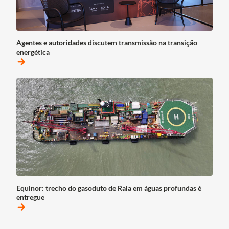
Agentes e autoridades discutem transmissão na transição
energética
arrow_forward
Equinor: trecho do gasoduto de Raia em águas profundas é
entregue
arrow_forward