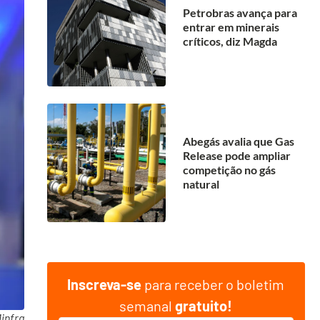
Petrobras avança para
entrar em minerais
críticos, diz Magda
Abegás avalia que Gas
Release pode ampliar
competição no gás
natural
Inscreva-se
para receber o boletim
semanal
gratuito!
infra