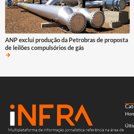
ANP exclui produção da Petrobras de proposta
de leilões compulsórios de gás
arrow_forward
Cat
Ho
Últi
Multiplataforma de informação jornalística referência na área de