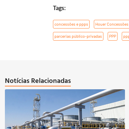
Tags:
concessões e ppps
,
Houer Concessões
parcerias público-privadas
,
PPP
,
ppp
Notícias Relacionadas