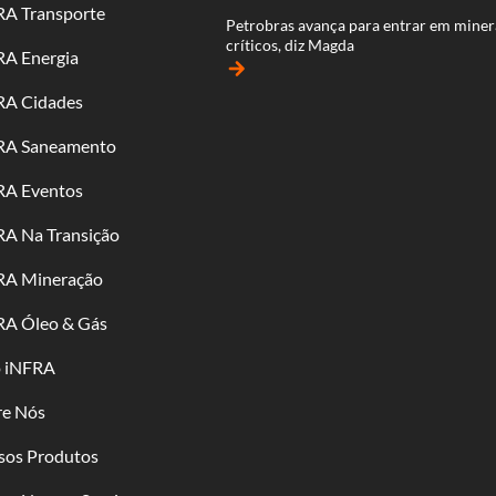
RA Transporte
Petrobras avança para entrar em miner
críticos, diz Magda
RA Energia
arrow_forward
RA Cidades
RA Saneamento
RA Eventos
RA Na Transição
RA Mineração
RA Óleo & Gás
o iNFRA
re Nós
sos Produtos