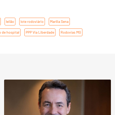
,
leilão
,
lote rodoviário
,
Marília Sena
,
 de hospital
,
PPP Via Liberdade
,
Rodovias MG