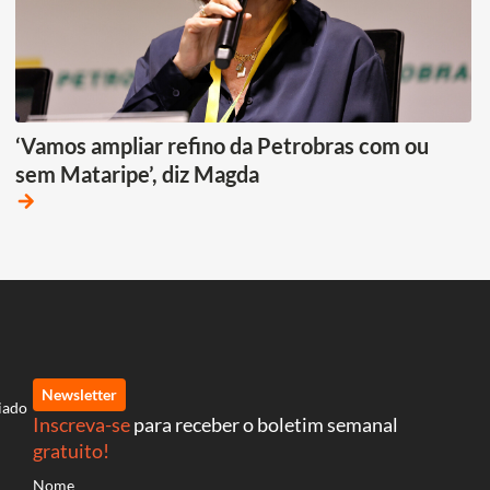
‘Vamos ampliar refino da Petrobras com ou
sem Mataripe’, diz Magda
arrow_forward
Newsletter
iado
Inscreva-se
para receber o boletim semanal
gratuito!
Nome