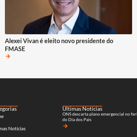
Alexei Vivan é eleito novo presidente do
FMASE
arrow_forward
egorias
Últimas Notícias
ONS descarta plano emergencial no fer
me
do Dia dos Pais
arrow_forward
mas Notícias