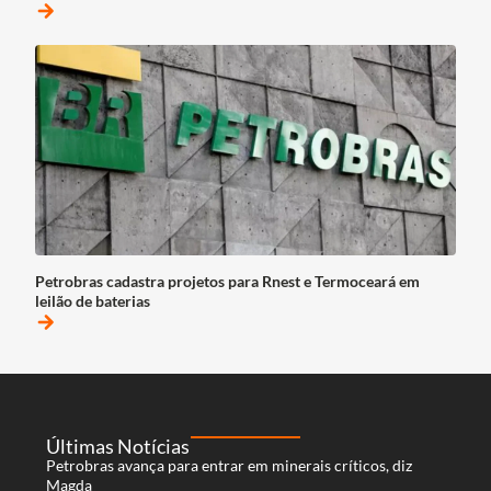
arrow_forward
Petrobras cadastra projetos para Rnest e Termoceará em
leilão de baterias
arrow_forward
Últimas Notícias
Petrobras avança para entrar em minerais críticos, diz
Magda