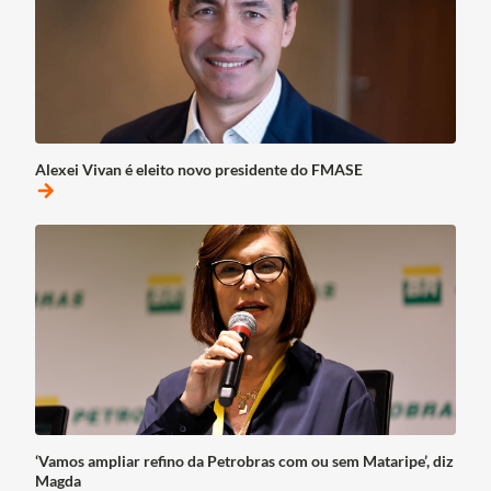
Alexei Vivan é eleito novo presidente do FMASE
arrow_forward
‘Vamos ampliar refino da Petrobras com ou sem Mataripe’, diz
Magda