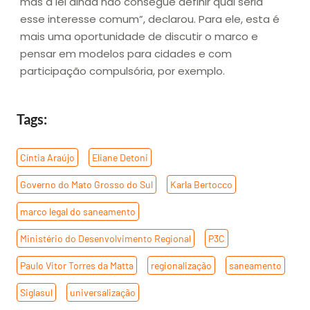
mas a lei ainda não consegue definir qual seria
esse interesse comum”, declarou. Para ele, esta é
mais uma oportunidade de discutir o marco e
pensar em modelos para cidades e com
participação compulsória, por exemplo.
Tags:
Cíntia Araújo
,
Eliane Detoni
,
Governo do Mato Grosso do Sul
,
Karla Bertocco
,
marco legal do saneamento
,
Ministério do Desenvolvimento Regional
,
P3C
,
Paulo Vitor Torres da Matta
,
regionalização
,
saneamento
,
Siglasul
,
universalização