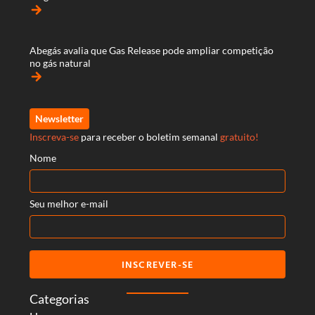
arrow_forward
Abegás avalia que Gas Release pode ampliar competição
no gás natural
arrow_forward
Newsletter
Inscreva-se
para receber o boletim semanal
gratuito!
Nome
Seu melhor e-mail
INSCREVER-SE
Categorias