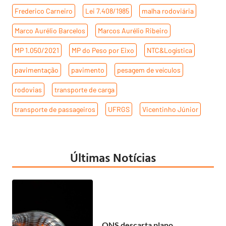
Frederico Carneiro
,
Lei 7.408/1985
,
malha rodoviária
,
Marco Aurélio Barcelos
,
Marcos Aurélio Ribeiro
,
MP 1.050/2021
,
MP do Peso por Eixo
,
NTC&Logística
,
pavimentação
,
pavimento
,
pesagem de veículos
,
rodovias
,
transporte de carga
,
transporte de passageiros
,
UFRGS
,
Vicentinho Júnior
Últimas Notícias
ONS descarta plano