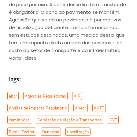
do peso por eixo. A partir desse limite o transbordo
é obrigatório. O dano ao pavimento se mantém.
Agressão que se dá ao pavimento é por motivos
de fiscalização deficiente. Jamais tomaríamos,
sem estudos detalhados, uma medida dessa, que
tem um impacto direto na vida das pessoas e no
custo do setor de transporte e da infraestrutura
viária”, disse.
Tags:
abcr
,
Agências Reguladoras
,
AIR
,
Análise de Impacto Regulatório
,
Aneor
,
ANTT
,
caminhões
,
Comissão de Viação e Transportes
,
CVT
,
Daniel Zveiter
,
Denatran
,
fiscalização
,