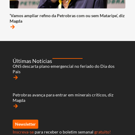
‘Vamos ampliar refino da Petrobras com ou sem Mataripe’, diz
Magda
arrow_forward
Últimas Notícias
ONS descarta plano emergencial no feriado do Dia dos
Pais
arrow_forward
Petrobras avança para entrar em minerais críticos, diz
Magda
arrow_forward
Newsletter
Inscreva-se
para receber o boletim semanal
gratuito!