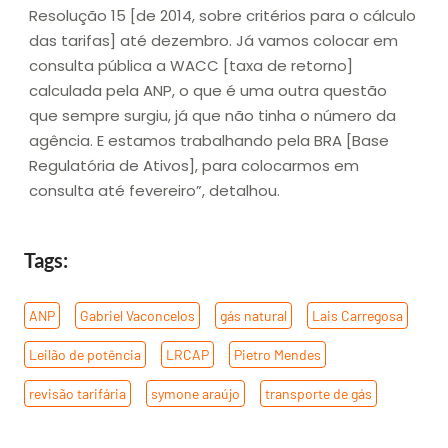
Resolução 15 [de 2014, sobre critérios para o cálculo
das tarifas] até dezembro. Já vamos colocar em
consulta pública a WACC [taxa de retorno]
calculada pela ANP, o que é uma outra questão
que sempre surgiu, já que não tinha o número da
agência. E estamos trabalhando pela BRA [Base
Regulatória de Ativos], para colocarmos em
consulta até fevereiro”, detalhou.
Tags:
ANP
,
Gabriel Vaconcelos
,
gás natural
,
Lais Carregosa
,
Leilão de potência
,
LRCAP
,
Pietro Mendes
,
revisão tarifária
,
symone araújo
,
transporte de gás