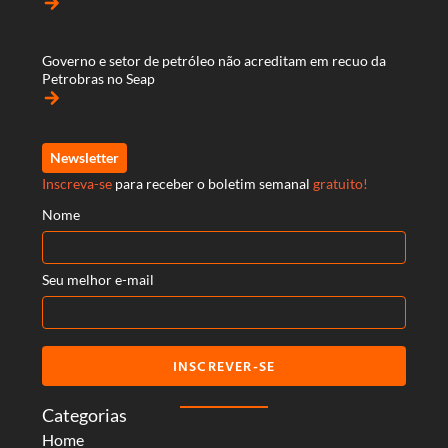
arrow_forward
Governo e setor de petróleo não acreditam em recuo da
Petrobras no Seap
arrow_forward
Newsletter
Inscreva-se
para receber o boletim semanal
gratuito!
Nome
Seu melhor e-mail
INSCREVER-SE
Categorias
Home