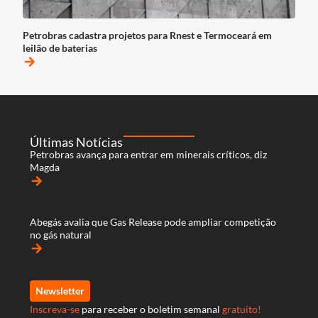
Petrobras cadastra projetos para Rnest e Termoceará em
leilão de baterias
arrow_forward
Últimas Notícias
Petrobras avança para entrar em minerais críticos, diz
Magda
arrow_forward
Abegás avalia que Gas Release pode ampliar competição
no gás natural
arrow_forward
Newsletter
Inscreva-se
para receber o boletim semanal
gratuito!