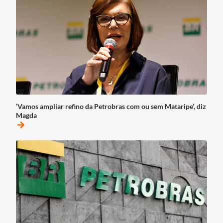
‘Vamos ampliar refino da Petrobras com ou sem Mataripe’, diz
Magda
arrow_forward