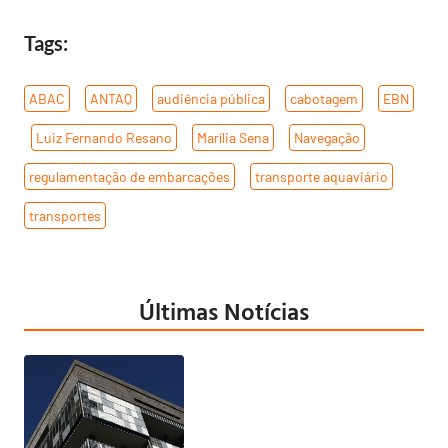
Tags:
ABAC
,
ANTAQ
,
audiência pública
,
cabotagem
,
EBN
,
Luiz Fernando Resano
,
Marília Sena
,
Navegação
,
regulamentação de embarcações
,
transporte aquaviário
,
transportes
Últimas Notícias