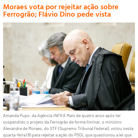
Moraes vota por rejeitar ação sobre
Ferrogrão; Flávio Dino pede vista
Amanda Pupo, da Agência iNFRA Mais de quatro anos após ter
suspendido o projeto da Ferrogrão de forma liminar, o ministro
Alexandre de Moraes, do STF (Supremo Tribunal Federal), votou nesta
quarta-feira (8) para rejeitar a ação do PSOL que questionou a lei que