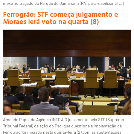
mexe no traçado do Parque do Jamanxim (PA) para viabilizar a […]
Ferrogrão: STF começa julgamento e
Moraes lerá voto na quarta (8)
Amanda Pupo, da Agência iNFRA O julgamento pelo STF (Supremo
Tribunal Federal) de ação do Psol que questiona a implantação da
Ferrogrão foi iniciado nesta quinta-feira (2) com as sustentações