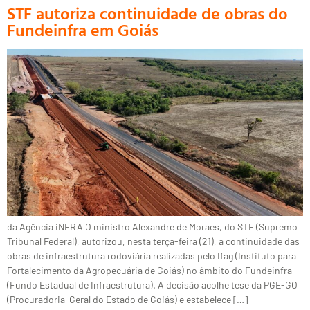
STF autoriza continuidade de obras do
Fundeinfra em Goiás
da Agência iNFRA O ministro Alexandre de Moraes, do STF (Supremo
Tribunal Federal), autorizou, nesta terça-feira (21), a continuidade das
obras de infraestrutura rodoviária realizadas pelo Ifag (Instituto para
Fortalecimento da Agropecuária de Goiás) no âmbito do Fundeinfra
(Fundo Estadual de Infraestrutura). A decisão acolhe tese da PGE-GO
(Procuradoria-Geral do Estado de Goiás) e estabelece […]