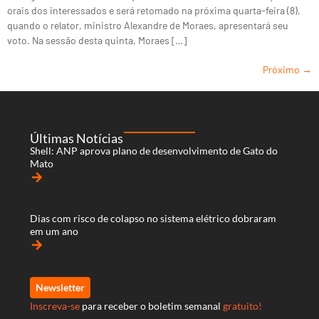
orais dos interessados e será retomado na próxima quarta-feira (8),
quando o relator, ministro Alexandre de Moraes, apresentará seu
voto. Na sessão desta quinta, Moraes […]
Próximo
→
Últimas Notícias
Shell: ANP aprova plano de desenvolvimento de Gato do
Mato
arrow_forward
Dias com risco de colapso no sistema elétrico dobraram
em um ano
arrow_forward
Newsletter
Inscreva-se
para receber o boletim semanal
gratuito!