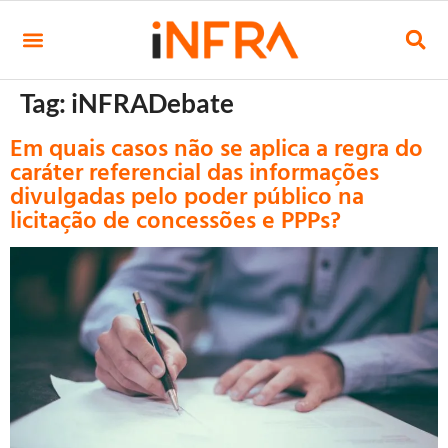
Tag:
iNFRADebate
Em quais casos não se aplica a regra do
caráter referencial das informações
divulgadas pelo poder público na
licitação de concessões e PPPs?