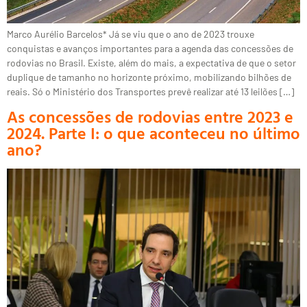
Marco Aurélio Barcelos* Já se viu que o ano de 2023 trouxe
conquistas e avanços importantes para a agenda das concessões de
rodovias no Brasil. Existe, além do mais, a expectativa de que o setor
duplique de tamanho no horizonte próximo, mobilizando bilhões de
reais. Só o Ministério dos Transportes prevê realizar até 13 leilões […]
As concessões de rodovias entre 2023 e
2024. Parte I: o que aconteceu no último
ano?