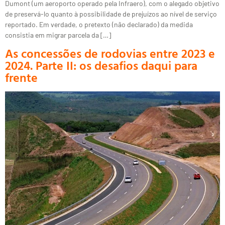
Dumont (um aeroporto operado pela Infraero), com o alegado objetivo
de preservá-lo quanto à possibilidade de prejuízos ao nível de serviço
reportado. Em verdade, o pretexto (não declarado) da medida
consistia em migrar parcela da […]
As concessões de rodovias entre 2023 e
2024. Parte II: os desafios daqui para
frente