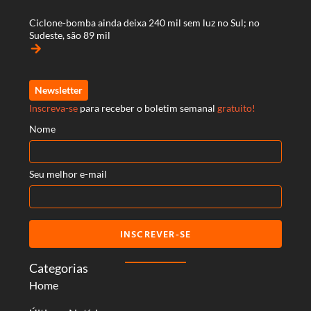
Ciclone-bomba ainda deixa 240 mil sem luz no Sul; no
Sudeste, são 89 mil
arrow_forward
Newsletter
Inscreva-se
para receber o boletim semanal
gratuito!
Nome
Seu melhor e-mail
INSCREVER-SE
Categorias
Home