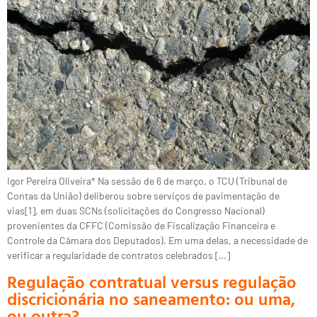
Igor Pereira Oliveira* Na sessão de 6 de março, o TCU (Tribunal de
Contas da União) deliberou sobre serviços de pavimentação de
vias[1], em duas SCNs (solicitações do Congresso Nacional)
provenientes da CFFC (Comissão de Fiscalização Financeira e
Controle da Câmara dos Deputados). Em uma delas, a necessidade de
verificar a regularidade de contratos celebrados […]
Regulação contratual versus regulação
discricionária no saneamento: ou uma,
ou outra?