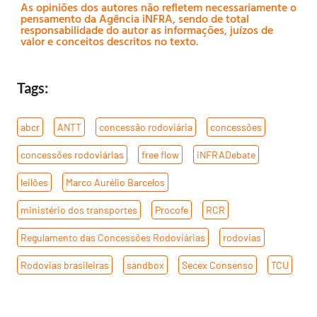
As opiniões dos autores não refletem necessariamente o
pensamento da Agência iNFRA, sendo de total
responsabilidade do autor as informações, juízos de
valor e conceitos descritos no texto.
Tags:
abcr
,
ANTT
,
concessão rodoviária
,
concessões
,
concessões rodoviárias
,
free flow
,
iNFRADebate
,
leilões
,
Marco Aurélio Barcelos
,
ministério dos transportes
,
Procofe
,
RCR
,
Regulamento das Concessões Rodoviárias
,
rodovias
,
Rodovias brasileiras
,
sandbox
,
Secex Consenso
,
TCU