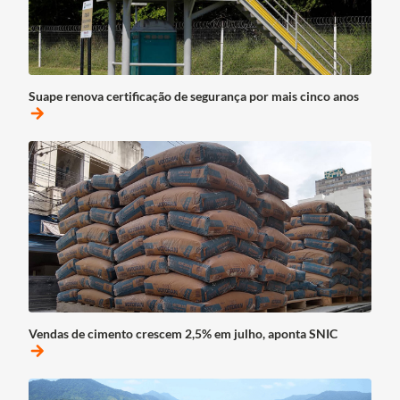
Suape renova certificação de segurança por mais cinco anos
arrow_forward
Vendas de cimento crescem 2,5% em julho, aponta SNIC
arrow_forward