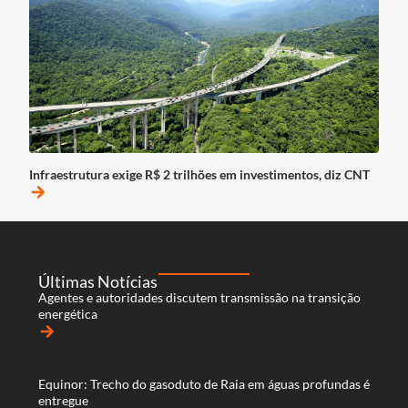
Infraestrutura exige R$ 2 trilhões em investimentos, diz CNT
arrow_forward
Últimas Notícias
Agentes e autoridades discutem transmissão na transição
energética
arrow_forward
Equinor: Trecho do gasoduto de Raia em águas profundas é
entregue