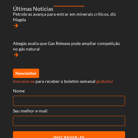
Últimas Notícias
Petrobras avança para entrar em minerais críticos, diz
Magda
arrow_forward
Abegás avalia que Gas Release pode ampliar competição
no gás natural
arrow_forward
Newsletter
Inscreva-se
para receber o boletim semanal
gratuito!
Nome
Seu melhor e-mail
INSCREVER-SE