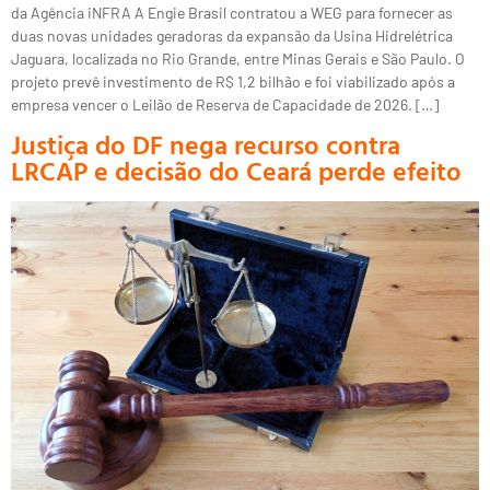
da Agência iNFRA A Engie Brasil contratou a WEG para fornecer as
duas novas unidades geradoras da expansão da Usina Hidrelétrica
Jaguara, localizada no Rio Grande, entre Minas Gerais e São Paulo. O
projeto prevê investimento de R$ 1,2 bilhão e foi viabilizado após a
empresa vencer o Leilão de Reserva de Capacidade de 2026. […]
Justiça do DF nega recurso contra
LRCAP e decisão do Ceará perde efeito