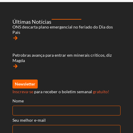
Últimas Notícias
ONS descarta plano emergencial no feriado do Dia dos
Pais
arrow_forward
Petrobras avança para entrar em minerais críticos, diz
Magda
arrow_forward
Newsletter
Inscreva-se
para receber o boletim semanal
gratuito!
Nome
Seu melhor e-mail