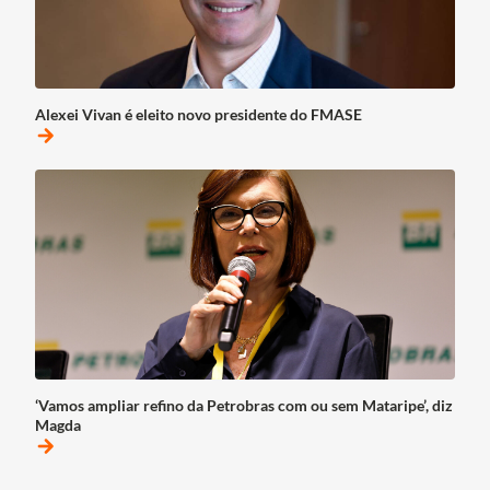
Alexei Vivan é eleito novo presidente do FMASE
arrow_forward
‘Vamos ampliar refino da Petrobras com ou sem Mataripe’, diz
Magda
arrow_forward