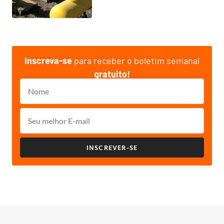
Inscreva-se
para receber o boletim semanal
gratuito!
INSCREVER-SE