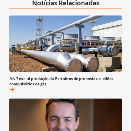
Notícias Relacionadas
ANP exclui produção da Petrobras de proposta de leilões
compulsórios de gás
arrow_forward