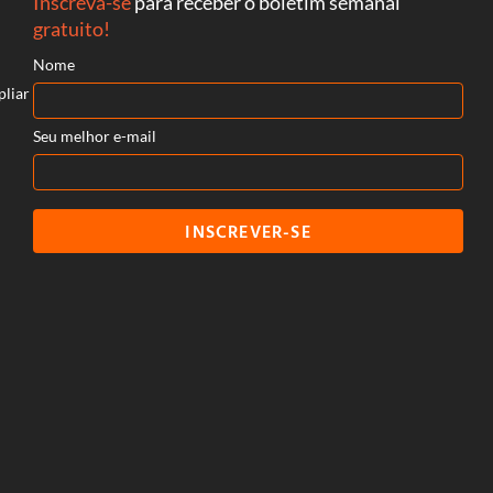
Inscreva-se
para receber o boletim semanal
gratuito!
Nome
pliar
Seu melhor e-mail
INSCREVER-SE