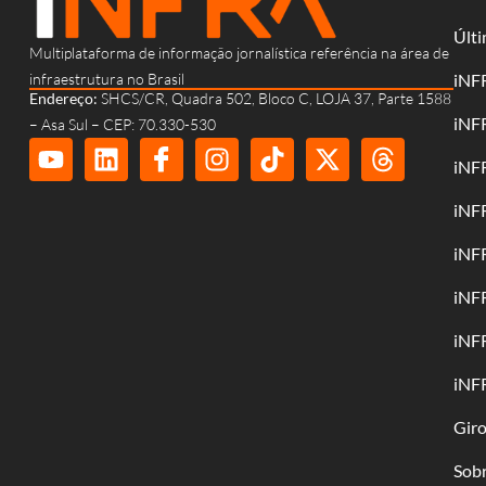
Últi
Multiplataforma de informação jornalística referência na área de
infraestrutura no Brasil
iNF
Endereço:
SHCS/CR, Quadra 502, Bloco C, LOJA 37, Parte 1588
iNF
– Asa Sul – CEP: 70.330-530
iNF
iNF
iNF
iNF
iNF
iNF
Gir
Sob