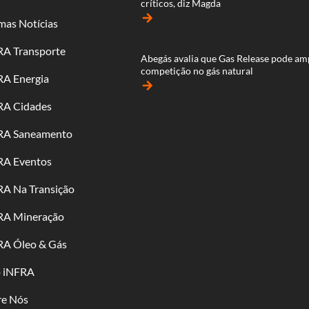
críticos, diz Magda
arrow_forward
mas Notícias
RA Transporte
Abegás avalia que Gas Release pode am
competição no gás natural
RA Energia
arrow_forward
RA Cidades
RA Saneamento
RA Eventos
RA Na Transição
RA Mineração
RA Óleo & Gás
o iNFRA
re Nós