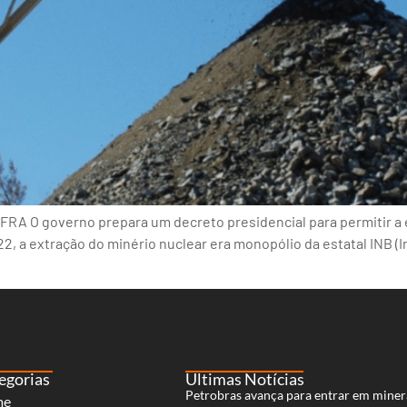
NFRA O governo prepara um decreto presidencial para permitir a
022, a extração do minério nuclear era monopólio da estatal INB (I
egorias
Últimas Notícias
Petrobras avança para entrar em miner
me