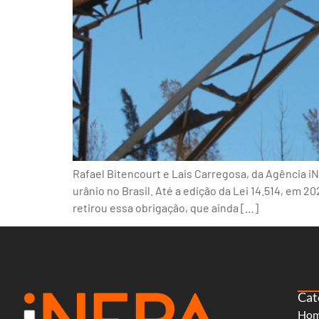
Rafael Bitencourt e Lais Carregosa, da Agência i
urânio no Brasil. Até a edição da Lei 14.514, em 2
retirou essa obrigação, que ainda […]
Cat
Ho