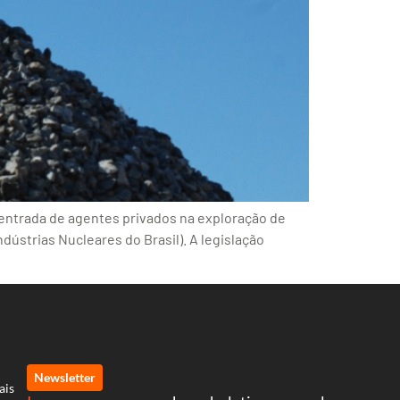
 entrada de agentes privados na exploração de
ndústrias Nucleares do Brasil). A legislação
Newsletter
ais