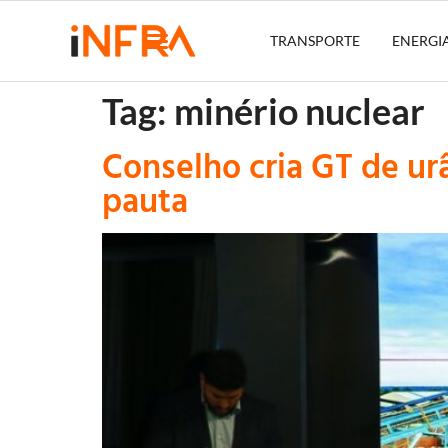
TRANSPORTE
ENERGI
Tag:
minério nuclear
Conselho cria GT de ur
pauta