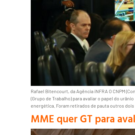
Rafael Bitencourt, da Agência iNFRA O CNPM (Conse
(Grupo de Trabalho) para avaliar o papel do urânio
energética. Foram retirados de pauta outros dois
MME quer GT para avali