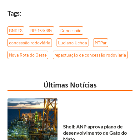
Tags:
BNDES
,
BR-163/364
,
Concessão
,
concessão rodoviária
,
Luciano Uchoa
,
MTPar
,
Nova Rota do Oeste
,
repactuação de concessão rodoviária
Últimas Notícias
Shell: ANP aprova plano de
desenvolvimento de Gato do
Mato