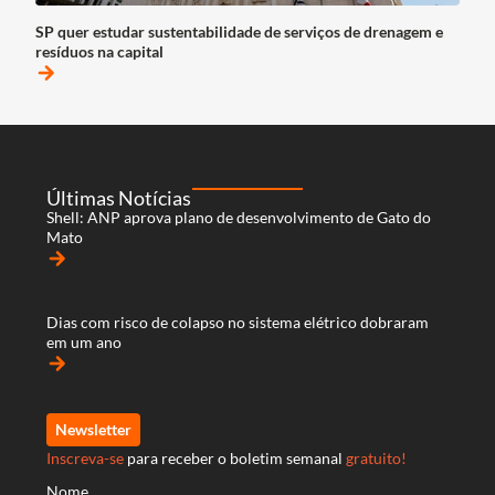
SP quer estudar sustentabilidade de serviços de drenagem e
resíduos na capital
arrow_forward
Últimas Notícias
Shell: ANP aprova plano de desenvolvimento de Gato do
Mato
arrow_forward
Dias com risco de colapso no sistema elétrico dobraram
em um ano
arrow_forward
Newsletter
Inscreva-se
para receber o boletim semanal
gratuito!
Nome