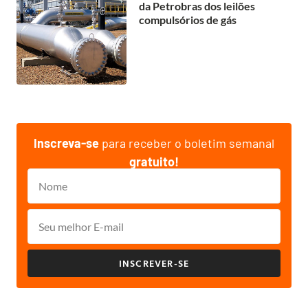
da Petrobras dos leilões
compulsórios de gás
Inscreva-se
para receber o boletim semanal
gratuito!
INSCREVER-SE