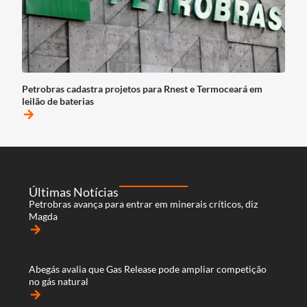
Petrobras cadastra projetos para Rnest e Termoceará em
leilão de baterias
arrow_forward
Últimas Notícias
Petrobras avança para entrar em minerais críticos, diz
Magda
arrow_forward
Abegás avalia que Gas Release pode ampliar competição
no gás natural
arrow_forward