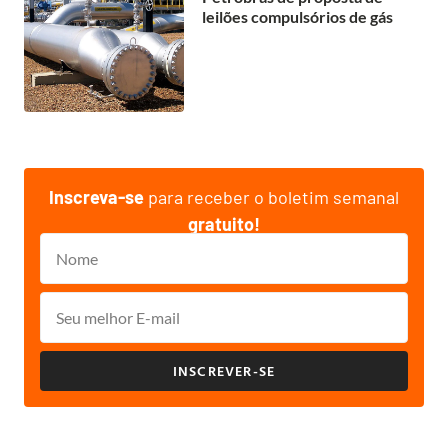
leilões compulsórios de gás
Inscreva-se
para receber o boletim semanal
gratuito!
INSCREVER-SE