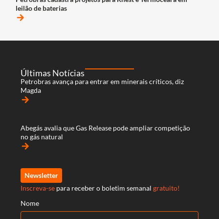
leilão de baterias
arrow_forward
Últimas Notícias
Petrobras avança para entrar em minerais críticos, diz
Magda
arrow_forward
Abegás avalia que Gas Release pode ampliar competição
no gás natural
arrow_forward
Newsletter
Inscreva-se
para receber o boletim semanal
gratuito!
Nome