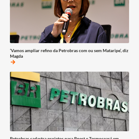
‘Vamos ampliar refino da Petrobras com ou sem Mataripe’, diz
Magda
arrow_forward
Petrobras cadastra projetos para Rnest e Termoceará em