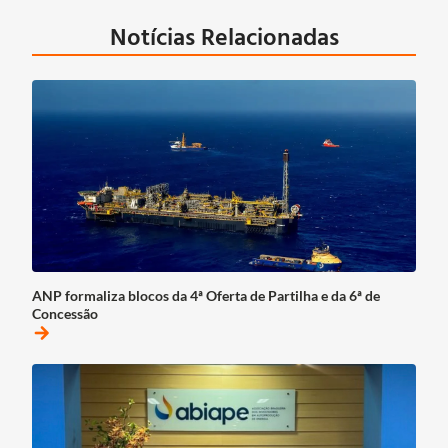
Notícias Relacionadas
ANP formaliza blocos da 4ª Oferta de Partilha e da 6ª de
Concessão
arrow_forward