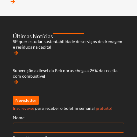
arrow_forward
Últimas Notícias
SP quer estudar sustentabilidade de serviços de drenagem
e resíduos na capital
arrow_forward
Subvenção a diesel da Petrobras chega a 25% da receita
com combustível
arrow_forward
Newsletter
Inscreva-se
para receber o boletim semanal
gratuito!
Nome