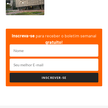
Inscreva-se
para receber o boletim semanal
gratuito!
INSCREVER-SE