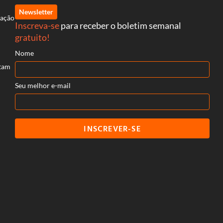
Newsletter
uação
Inscreva-se
para receber o boletim semanal
gratuito!
Nome
itam
Seu melhor e-mail
INSCREVER-SE