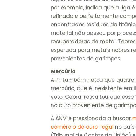
por exemplo, indica que a liga
refinado e perfeitamente compa
encontrados resíduos de titâni
material não passou por process
recuperadoras de metal. Teores 
esperada para metais nobres re
provenientes de garimpos.
Mercúrio
A PF também notou que quatro
mercúrio, que é inexistente em l
voto, Cabral ressaltou que esse
no ouro proveniente de garimpo 
A ANM é pressionada a buscar
m
comércio de ouro ilegal
no país
(Tribunal de Contas da União) e