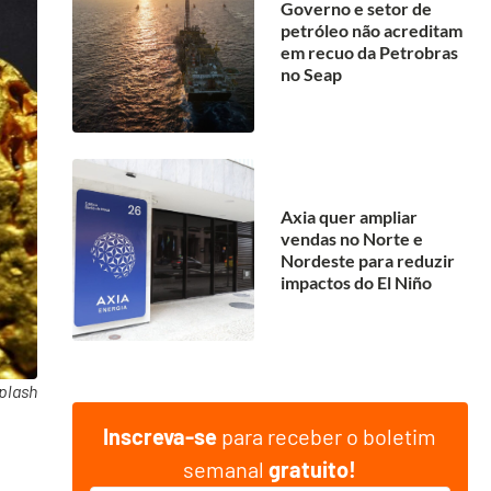
Governo e setor de
petróleo não acreditam
em recuo da Petrobras
no Seap
Axia quer ampliar
vendas no Norte e
Nordeste para reduzir
impactos do El Niño
plash
Inscreva-se
para receber o boletim
semanal
gratuito!