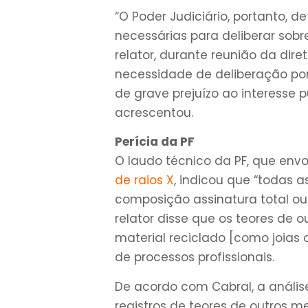
“O Poder Judiciário, portanto, 
necessárias para deliberar sobr
relator, durante reunião da dire
necessidade de deliberação por
de grave prejuízo ao interesse p
acrescentou.
Perícia da PF
O laudo técnico da PF, que env
de raios X
, indicou que “todas
composição assinatura total ou 
relator disse que os teores de
material reciclado [como joias d
de processos profissionais.
De acordo com Cabral, a anális
registros de teores de outros m