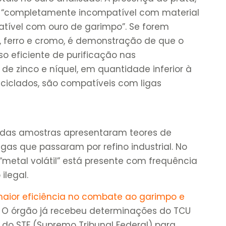
 é “completamente incompatível com material
tível com ouro de garimpo”. Se forem
o, ferro e cromo, é demonstração de que o
o eficiente de purificação nas
de zinco e níquel, em quantidade inferior à
ciclados, são compatíveis com ligas
 das amostras apresentaram teores de
igas que passaram por refino industrial. No
 “metal volátil” está presente com frequência
ilegal.
aior eficiência no combate ao garimpo e
. O órgão já recebeu determinações do TCU
 do STF (Supremo Tribunal Federal) para