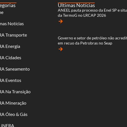
egorias
Últimas Notícias
ANEEL pauta processo da Enel SP e sit
me
da TermoG no LRCAP 2026
arrow_forward
mas Notícias
RA Transporte
Governo e setor de petróleo não acred
em recuo da Petrobras no Seap
RA Energia
arrow_forward
RA Cidades
RA Saneamento
RA Eventos
RA Na Transição
RA Mineração
RA Óleo & Gás
o iNFRA