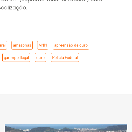
scalização.
eral
,
amazonas
,
ANM
,
apreensão de ouro
,
,
garimpo ilegal
,
ouro
,
Polícia Federal
,