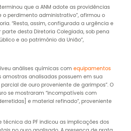
determinou que a ANM adote as providências
e o perdimento administrativo”, afirmou o
toria. “Resta, assim, configurada a urgência e
 parte desta Diretoria Colegiada, sob pena
úblico e ao patrimônio da União”,
olveu análises químicas com
equipamentos
 as amostras analisadas possuem em sua
parcial de ouro proveniente de garimpos”. O
 ouro se mostraram “incompatíveis com
erretidas] e material refinado”, proveniente
e técnica da PF indicou as implicações dos
etais no ouro analisado. A presença de prata,